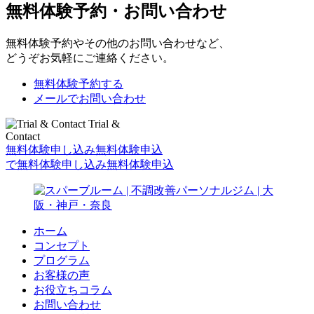
無料体験予約・お問い合わせ
無料体験予約やその他のお問い合わせなど、
どうぞお気軽にご連絡ください。
無料体験予約する
メールでお問い合わせ
Trial &
Contact
無料体験申し込み
無料体験申込
で
無料体験申し込み
無料体験申込
ホーム
コンセプト
プログラム
お客様の声
お役立ちコラム
お問い合わせ