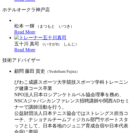
ホテルオークラ神戸店
松本 一輝
（まつもと いつき）
Read More
五十川 真司
（いそがわ しんじ）
Read More
技術アドバイザー
顧問
藤田 賀史
（Yoshifumi Fujita）
びわこ成蹊スポーツ大学競技スポーツ学科トレーニン
グ健康コース卒業
NPO法人日本ロシアンケトルベル協会理事を務め、
NSCAジャパンカンファレンス招聘講師や関西ADセミ
ナーで講師活動を行う。
公益財団法人日本テニス協会ではストレングス担当コ
ーチ、ナショナルチームフィジカル部門サポートスタ
ッフとして、日本各地のジュニア育成合宿や日本代表
合宿に帯同。