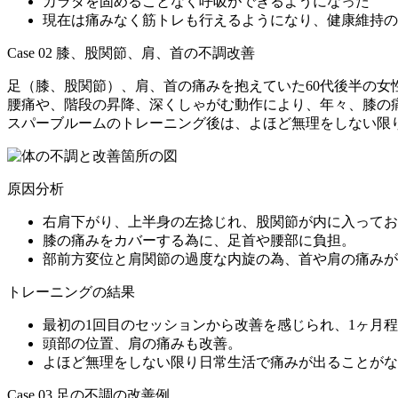
️カラダを固めることなく呼吸ができるようになった
現在は痛みなく筋トレも行えるようになり、健康維持の
Case 02
膝、股関節、肩、首の不調改善
足（膝、股関節）、肩、首の痛みを抱えていた60代後半の女
腰痛や、階段の昇降、深くしゃがむ動作により、年々、膝の
スパーブルームのトレーニング後は、よほど無理をしない限
原因分析
右肩下がり、上半身の左捻じれ、股関節が内に入ってお
膝の痛みをカバーする為に、足首や腰部に負担。
部前方変位と肩関節の過度な内旋の為、首や肩の痛みが
トレーニングの結果
最初の1回目のセッションから改善を感じられ、1ヶ月
頭部の位置、肩の痛みも改善。
よほど無理をしない限り日常生活で痛みが出ることがな
Case 03
足の不調の改善例