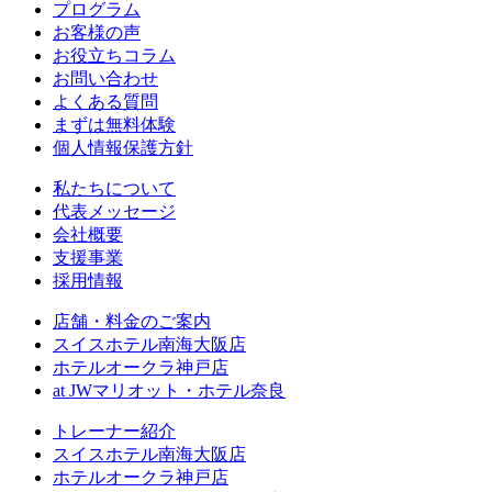
プログラム
お客様の声
お役立ちコラム
お問い合わせ
よくある質問
まずは無料体験
個人情報保護方針
私たちについて
代表メッセージ
会社概要
支援事業
採用情報
店舗・料金のご案内
スイスホテル南海大阪店
ホテルオークラ神戸店
at JWマリオット・ホテル奈良
トレーナー紹介
スイスホテル南海大阪店
ホテルオークラ神戸店