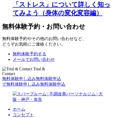
「ストレス」について詳しく知っ
てみよう（身体の変化変容編）
無料体験予約・お問い合わせ
無料体験予約やその他のお問い合わせなど、
どうぞお気軽にご連絡ください。
無料体験予約する
メールでお問い合わせ
Trial &
Contact
無料体験申し込み
無料体験申込
で
無料体験申し込み
無料体験申込
ホーム
コンセプト